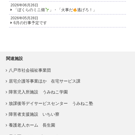
2026年06月26日
「ぼくらのミニ畑
」・「火事だ
逃げろ！」
2026年05月28日
6月の行事予定です
関連施設
八戸市社会福祉事業団
居宅介護等事業ほか 在宅サービス課
障害児入所施設 うみねこ学園
放課後等デイサービスセンター うみねこ塾
障害者支援施設 いちい寮
養護老人ホーム 長生園